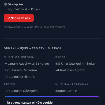
Oświęcim
32-600
woj. małopolskie
,
Polska
Napisz do nas
Odpowiadamy w ciągu 24–48 h w dni robocze
ODKRYJ WIĘCEJ – TEMATY I MIEJSCA
MUZEUM I HISTORIA
SPORT
›
Muzeum Auschwitz-Birkenau
›
KS Unia Oświęcim – hokej
›
Aktualności: Muzeum
›
Aktualności: Sport
›
Aktualności: Historia
REGION
KULTURA I ROZRYWKA
›
Aktualności Oświęcim
›
Repertuar kin
›
Powiat oświęcimski
›
Aktualności: Kultura
Ta strona używa plików cookie
›
Utrudnienia drogowe
›
Events & Wydarzenia