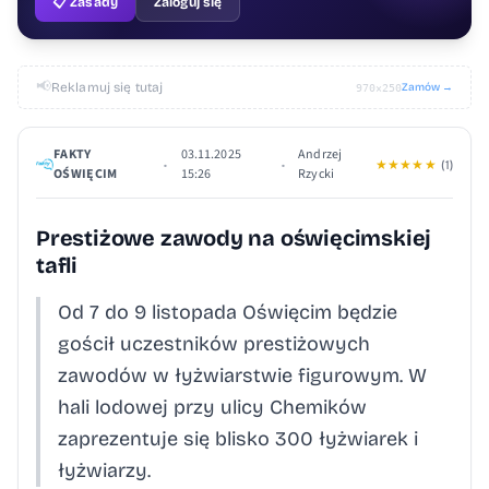
📋 Zasady
Zaloguj się
📢
Reklamuj się tutaj
Zamów →
970×250
FAKTY
03.11.2025
Andrzej
•
•
★
★
★
★
★
(1)
OŚWIĘCIM
15:26
Rzycki
Prestiżowe zawody na oświęcimskiej
tafli
Od 7 do 9 listopada Oświęcim będzie
gościł uczestników prestiżowych
zawodów w łyżwiarstwie figurowym. W
hali lodowej przy ulicy Chemików
zaprezentuje się blisko 300 łyżwiarek i
łyżwiarzy.