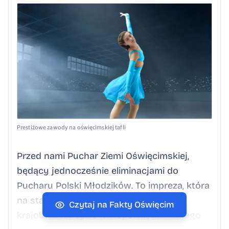
Prestiżowe zawody na oświęcimskiej tafli
Przed nami Puchar Ziemi Oświęcimskiej,
będący jednocześnie eliminacjami do
Pucharu Polski Młodzików. To impreza, która
na stałe wpisała się już w łyżwiarski
Czytaj na Fakty Oświęcim
krajobraz nie tylko Małopolski, ale i całego