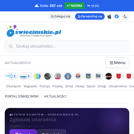
🌊
Soła:
257 cm
✅
NORM
➡️
stab.
Zaloguj się
Zarejestruj się
Menu
AKTUALNOŚCI
1
1
Oświęcim
Wypadki
Policja
Pożary
Straż
Hokej
Sport
Drogi
Utrudnienia
In
PORTAL OŚWIĘCIMSKI
|
AKTUALNOŚCI
SYSTEM PUNKTÓW · OSWIECIMSKIE.PL
Oceniaj treści
+1 pkt
za ocenę