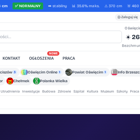
8 cm
✅
NORMALNY
➡️
stabilny
📊 35.6%
maks.
⚠️ 370 cm
🚨 460
Zaloguj się
Oświęc
26
☀️
Bezchmur
NOWE
KONTAKT
OGŁOSZENIA
PRACA
ciszów
Oświęcim Online
Powiat Oświęcim
Info Brzesz
3
1
1
or
Chełmek
Polanka Wielka
Utrudnienia
Inwestycje
Budowa
Zdrowie
Szpital
Kultura
Muzeum
Szkoły
Praca