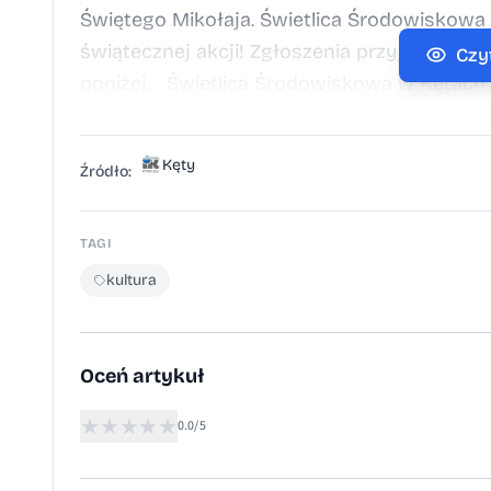
Świętego Mikołaja. Świetlica Środowiskowa
świątecznej akcji! Zgłoszenia przyjmowane s
Czy
poniżej. Świetlica Środowiskowa w Kęta
Kęty
Źródło:
TAGI
kultura
Oceń artykuł
★
★
★
★
★
0.0/5