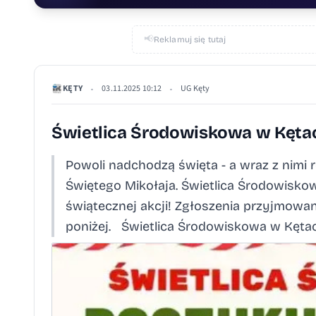
📢
Reklamuj się tutaj
KĘTY
03.11.2025 10:12
UG Kęty
•
•
Świetlica Środowiskowa w Kętac
Powoli nadchodzą święta - a wraz z nimi
Świętego Mikołaja. Świetlica Środowisko
świątecznej akcji! Zgłoszenia przyjmowan
poniżej. Świetlica Środowiskowa w Kę