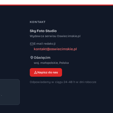
KONTAKT
Sky Foto Studio
Wydawca serwisu Oswiecimskie.pl
E-mail redakcji
kontakt@oswiecimskie.pl
Oświęcim
32-600
woj. małopolskie
,
Polska
Napisz do nas
Odpowiadamy w ciągu 24–48 h w dni robocze
 ·