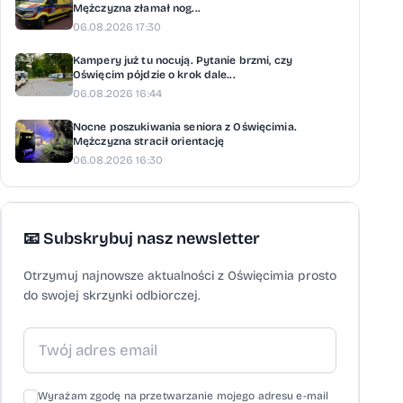
Mężczyzna złamał nog...
06.08.2026 17:30
Kampery już tu nocują. Pytanie brzmi, czy
Oświęcim pójdzie o krok dale...
06.08.2026 16:44
Nocne poszukiwania seniora z Oświęcimia.
Mężczyzna stracił orientację
06.08.2026 16:30
📧 Subskrybuj nasz newsletter
Otrzymuj najnowsze aktualności z Oświęcimia prosto
do swojej skrzynki odbiorczej.
Wyrażam zgodę na przetwarzanie mojego adresu e-mail