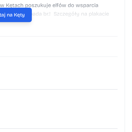
 w Kętach poszukuje elfów do wsparcia
ą do 7 listopada br.! Szczegóły na plakacie
taj na Kęty
ch