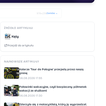
Zamów →
970×250
ŹRÓDŁO ARTYKUŁU
Kęty
Przejdź do artykułu
NAJNOWSZE ARTYKUŁY
Kolarze ‘Tour de Pologne’ przejadą przez naszą
gminę
06.08.2026 17:55
Połowinki wakacyjne, czyli bezpieczny półmetek
wakacji ze służbami
06.08.2026 17:30
Zderzyła się z motocyklistą, który ją wyprzedzał.