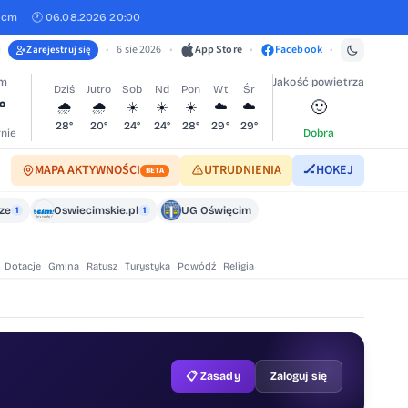
 cm
🕐 06.08.2026 20:00
•
6 sie 2026
•
App Store
•
Facebook
•
Zarejestruj się
im
Jakość powietrza
Dziś
Jutro
Sob
Nd
Pon
Wt
Śr
°
🙂
🌧️
🌧️
☀️
☀️
☀️
☁️
☁️
28°
20°
24°
24°
28°
29°
29°
nie
Dobra
MAPA AKTYWNOŚCI
UTRUDNIENIA
🏒
HOKEJ
BETA
cze
Oswiecimskie.pl
UG Oświęcim
1
1
Dotacje
Gmina
Ratusz
Turystyka
Powódź
Religia
📋 Zasady
Zaloguj się