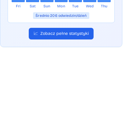
Fri
Sat
Sun
Mon
Tue
Wed
Thu
Średnio 206 odwiedzin/dzień
📈
Zobacz pełne statystyki