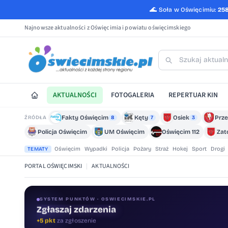
🌊
Soła w Oświęcimiu:
25
Najnowsze aktualności z Oświęcimia i powiatu oświęcimskiego
AKTUALNOŚCI
FOTOGALERIA
REPERTUAR KIN
Fakty Oświęcim
Kęty
Osiek
Prze
ŹRÓDŁA
8
7
3
Policja Oświęcim
UM Oświęcim
Oświęcim 112
Zat
Oświęcim
Wypadki
Policja
Pożary
Straż
Hokej
Sport
Drogi
TEMATY
PORTAL OŚWIĘCIMSKI
|
AKTUALNOŚCI
SYSTEM PUNKTÓW · OSWIECIMSKIE.PL
Oceniaj treści
+1 pkt
za ocenę