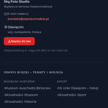
Sky Foto Studio
Wydawca serwisu Oswiecimskie.pl
E-mail redakcji
kontakt@oswiecimskie.pl
Oświęcim
32-600
woj. małopolskie
,
Polska
Napisz do nas
Odpowiadamy w ciągu 24–48 h w dni robocze
ODKRYJ WIĘCEJ – TEMATY I MIEJSCA
MUZEUM I HISTORIA
SPORT
›
Muzeum Auschwitz-Birkenau
›
KS Unia Oświęcim – hokej
›
Aktualności: Muzeum
›
Aktualności: Sport
›
Aktualności: Historia