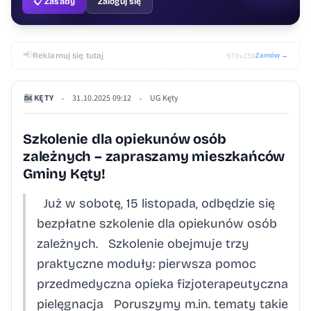
📋 Zasady
Zaloguj się
📢
Reklamuj się tutaj
Zamów →
970×250
KĘTY
31.10.2025 09:12
UG Kęty
•
•
Szkolenie dla opiekunów osób
zależnych – zapraszamy mieszkańców
Gminy Kęty!
Już w sobotę, 15 listopada, odbędzie się
bezpłatne szkolenie dla opiekunów osób
zależnych. Szkolenie obejmuje trzy
praktyczne moduły: pierwsza pomoc
przedmedyczna opieka fizjoterapeutyczna
pielęgnacja Poruszymy m.in. tematy takie