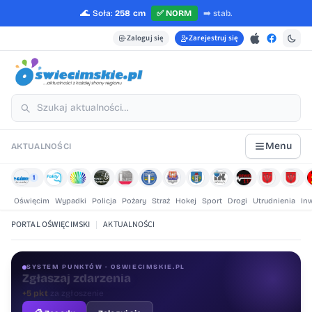
🌊
Soła:
258 cm
✅
NORM
➡️
stab.
Zaloguj się
Zarejestruj się
Menu
AKTUALNOŚCI
1
Oświęcim
Wypadki
Policja
Pożary
Straż
Hokej
Sport
Drogi
Utrudnienia
In
PORTAL OŚWIĘCIMSKI
|
AKTUALNOŚCI
SYSTEM PUNKTÓW · OSWIECIMSKIE.PL
Oceniaj treści
+1 pkt
za ocenę