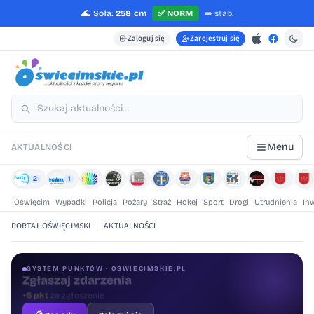
🌊
Soła:
258 cm
✅
NORM
➡️
stab.
Zaloguj się
Zarejestruj się
Menu
AKTUALNOŚCI
2
1
Oświęcim
Wypadki
Policja
Pożary
Straż
Hokej
Sport
Drogi
Utrudnienia
In
PORTAL OŚWIĘCIMSKI
|
AKTUALNOŚCI
SYSTEM PUNKTÓW · OSWIECIMSKIE.PL
Oceniaj treści
+1 pkt
za ocenę