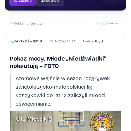
📋 Zasady
Zaloguj się
📢
Reklamuj się tutaj
Zamów →
970×250
FAKTY OŚWIĘCIM
27.10.2025 16:17
Andrzej Rzycki
•
•
Pokaz mocy. Młode „Niedźwiadki”
nokautują – FOTO
Atomowe wejście w sezon rozgrywek
świętokrzysko-małopolskiej ligi
koszykówki do lat 12 zaliczyli młodzi
oświęcimianie.