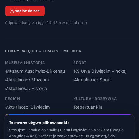
Napisz do nas
Odpowiadamy w ciągu 24–48 h w dni robocze
ODKRYJ WIĘCEJ – TEMATY I MIEJSCA
MUZEUM I HISTORIA
SPORT
›
Muzeum Auschwitz-Birkenau
›
KS Unia Oświęcim – hokej
›
Aktualności: Muzeum
›
Aktualności: Sport
›
Aktualności: Historia
REGION
KULTURA I ROZRYWKA
›
Aktualności Oświęcim
›
Repertuar kin
›
Powiat oświęcimski
›
Aktualności: Kultura
Ta strona używa plików cookie
›
Utrudnienia drogowe
›
Events & Wydarzenia
Stosujemy cookie do analizy ruchu i wyświetlania reklam (Google
Analytics & Ads). Możesz je zaakceptować lub ograniczyć do