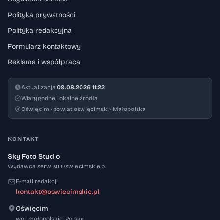
Polityka prywatności
Polityka redakcyjna
Formularz kontaktowy
Reklama i współpraca
Aktualizacja:
09.08.2026 11:22
Wiarygodne, lokalne źródła
Oświęcim · powiat oświęcimski · Małopolska
KONTAKT
Sky Foto Studio
Wydawca serwisu Oswiecimskie.pl
E-mail redakcji
kontakt@oswiecimskie.pl
Oświęcim
32-600
woj. małopolskie
,
Polska