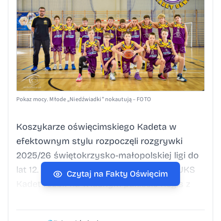
Pokaz mocy. Młode „Niedźwiadki” nokautują – FOTO
Koszykarze oświęcimskiego Kadeta w
efektownym stylu rozpoczęli rozgrywki
2025/26 świętokrzysko-małopolskiej ligi do
lat 12. Fot. FB/KS UKS Kadet Oświęcim UKS
Czytaj na Fakty Oświęcim
Kadet rozbił na własnym pakiecie Regis z
Wieliczki 133:37. (adsbygoogle =
window.adsbygoogle || []).push({}); W