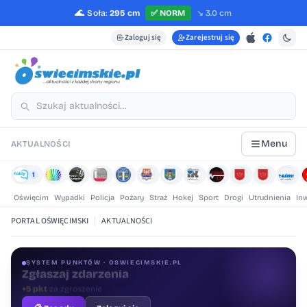
🌊
Soła:
295 cm
✅
NORM
↘️
3.0 cm
Zaloguj się
Zarejestruj się
Menu
AKTUALNOŚCI
1
Oświęcim
Wypadki
Policja
Pożary
Straż
Hokej
Sport
Drogi
Utrudnienia
In
PORTAL OŚWIĘCIMSKI
|
AKTUALNOŚCI
SYSTEM PUNKTÓW · OSWIECIMSKIE.PL
Oceniaj treści
+1 pkt
za ocenę