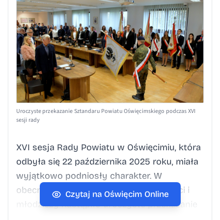
Uroczyste przekazanie Sztandaru Powiatu Oświęcimskiego podczas XVI
sesji rady
XVI sesja Rady Powiatu w Oświęcimiu, która
odbyła się 22 października 2025 roku, miała
wyjątkowo podniosły charakter. W
obecności radnych, zaproszonych gości i
Czytaj na Oświęcim Online
młodzieży nastąpiło uroczyste przekazanie
Sztandaru Powiatu Oświęcimskiego –