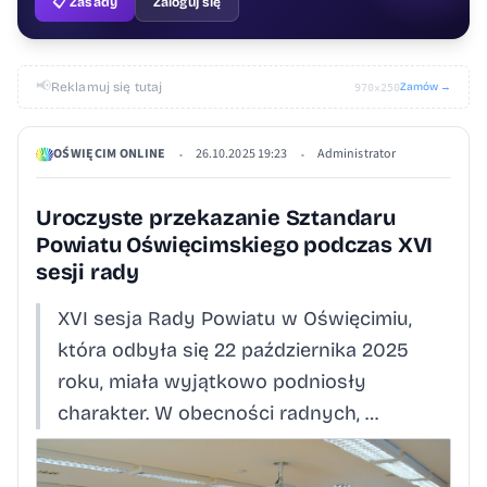
📋 Zasady
Zaloguj się
📢
Reklamuj się tutaj
Zamów →
970×250
OŚWIĘCIM ONLINE
26.10.2025 19:23
Administrator
•
•
Uroczyste przekazanie Sztandaru
Powiatu Oświęcimskiego podczas XVI
sesji rady
XVI sesja Rady Powiatu w Oświęcimiu,
która odbyła się 22 października 2025
roku, miała wyjątkowo podniosły
charakter. W obecności radnych, …