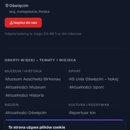
Oświęcim
32-600
woj. małopolskie
,
Polska
Napisz do nas
Odpowiadamy w ciągu 24–48 h w dni robocze
ODKRYJ WIĘCEJ – TEMATY I MIEJSCA
MUZEUM I HISTORIA
SPORT
›
Muzeum Auschwitz-Birkenau
›
KS Unia Oświęcim – hokej
›
Aktualności: Muzeum
›
Aktualności: Sport
›
Aktualności: Historia
REGION
KULTURA I ROZRYWKA
›
Aktualności Oświęcim
›
Repertuar kin
›
Powiat oświęcimski
›
Aktualności: Kultura
Ta strona używa plików cookie
›
Utrudnienia drogowe
›
Events & Wydarzenia