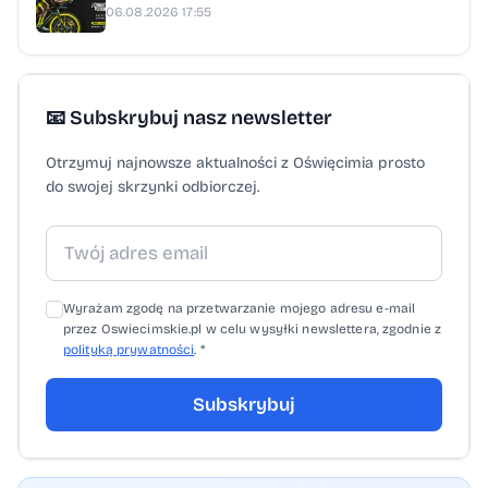
06.08.2026 17:55
Rafał Lorek / Powiat Oświęcimski
📧 Subskrybuj nasz newsletter
Otrzymuj najnowsze aktualności z Oświęcimia prosto
do swojej skrzynki odbiorczej.
Wyrażam zgodę na przetwarzanie mojego adresu e-mail
przez Oswiecimskie.pl w celu wysyłki newslettera, zgodnie z
polityką prywatności
. *
Subskrybuj