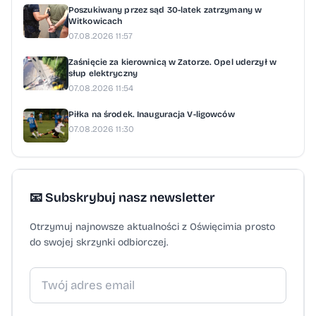
Poszukiwany przez sąd 30-latek zatrzymany w
Witkowicach
07.08.2026 11:57
Zaśnięcie za kierownicą w Zatorze. Opel uderzył w
słup elektryczny
07.08.2026 11:54
Piłka na środek. Inauguracja V-ligowców
07.08.2026 11:30
📧 Subskrybuj nasz newsletter
Otrzymuj najnowsze aktualności z Oświęcimia prosto
do swojej skrzynki odbiorczej.