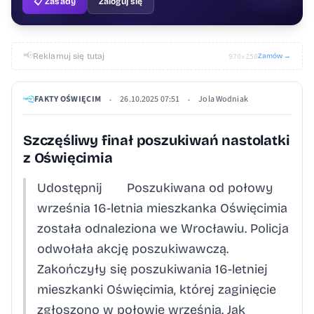
📋 Zasady
Zaloguj się
📢
Reklamuj się tutaj
Zamów →
970×250
FAKTY OŚWIĘCIM
26.10.2025 07:51
Jola Wodniak
•
•
Szczęśliwy finał poszukiwań nastolatki
z Oświęcimia
Udostępnij Poszukiwana od połowy
września 16-letnia mieszkanka Oświęcimia
została odnaleziona we Wrocławiu. Policja
odwołała akcję poszukiwawczą.
Zakończyły się poszukiwania 16-letniej
mieszkanki Oświęcimia, której zaginięcie
zgłoszono w połowie września. Jak