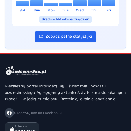
Sat
Sun
Mon
Tue
Wed
Thu
Fri
Średnio 144 odwiedzin/dzień
📈
Zobacz pełne statystyki
Niezależny portal informacyjny Oświęcimia i powiatu
oświęcimskiego. Agregujemy aktualności z kilkunastu lokalnych
źródeł — w jednym miejscu . Rzetelnie, lokalnie, codziennie.
Obserwuj nas na Facebooku
Pobierz w