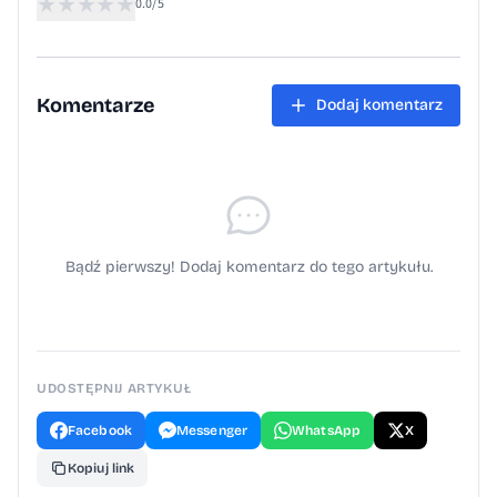
★
★
★
★
★
Komendy Powiatowej Policji w Oświęcimiu.
0.0/5
Komentarze
Dodaj komentarz
Bądź pierwszy! Dodaj komentarz do tego artykułu.
UDOSTĘPNIJ ARTYKUŁ
Facebook
Messenger
WhatsApp
X
Kopiuj link