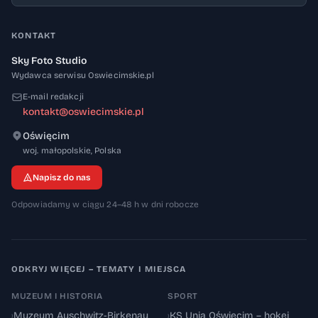
KONTAKT
Sky Foto Studio
Wydawca serwisu Oswiecimskie.pl
E-mail redakcji
kontakt@oswiecimskie.pl
Oświęcim
32-600
woj. małopolskie
,
Polska
Napisz do nas
Odpowiadamy w ciągu 24–48 h w dni robocze
ODKRYJ WIĘCEJ – TEMATY I MIEJSCA
MUZEUM I HISTORIA
SPORT
›
Muzeum Auschwitz-Birkenau
›
KS Unia Oświęcim – hokej