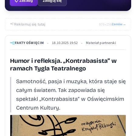
📋 Zasady
Zaloguj się
📢
Reklamuj się tutaj
Zamów →
970×250
FAKTY OŚWIĘCIM
18.10.2025 19:52
Materiał partnerski
•
•
Humor i refleksja. „Kontrabasista” w
ramach Tygla Teatralnego
Samotność, pasja i muzyka, która staje się
całym światem. Tak zapowiada się
spektakl „Kontrabasista” w Oświęcimskim
Centrum Kultury.