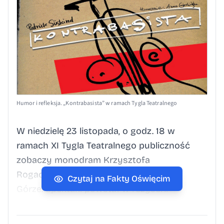
Humor i refleksja. „Kontrabasista” w ramach Tygla Teatralnego
W niedzielę 23 listopada, o godz. 18 w
ramach XI Tygla Teatralnego publiczność
zobaczy monodram Krzysztofa
Rogacewicza z Teatru Maska w Jeleniej
Czytaj na Fakty Oświęcim
Górze. Spektakl powstał w reżyserii
Krzysztofa Pulkowskiego i oparty jest na
słynnej powieści Patricka Süskinda.