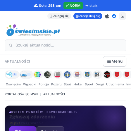
🌊
Soła:
258 cm
✅
NORM
➡️
stab.
Zaloguj się
Zarejestruj się
Menu
AKTUALNOŚCI
4
1
Oświęcim
Wypadki
Policja
Pożary
Straż
Hokej
Sport
Drogi
Utrudnienia
In
PORTAL OŚWIĘCIMSKI
|
AKTUALNOŚCI
SYSTEM PUNKTÓW · OSWIECIMSKIE.PL
Oceniaj treści
+1 pkt
za ocenę