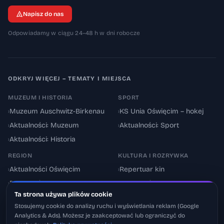
Napisz do nas
Odpowiadamy w ciągu 24–48 h w dni robocze
ODKRYJ WIĘCEJ – TEMATY I MIEJSCA
MUZEUM I HISTORIA
SPORT
›
Muzeum Auschwitz-Birkenau
›
KS Unia Oświęcim – hokej
›
Aktualności: Muzeum
›
Aktualności: Sport
›
Aktualności: Historia
REGION
KULTURA I ROZRYWKA
›
Aktualności Oświęcim
›
Repertuar kin
›
Powiat oświęcimski
›
Aktualności: Kultura
Ta strona używa plików cookie
›
Utrudnienia drogowe
›
Events & Wydarzenia
Stosujemy cookie do analizy ruchu i wyświetlania reklam (Google
Analytics & Ads). Możesz je zaakceptować lub ograniczyć do