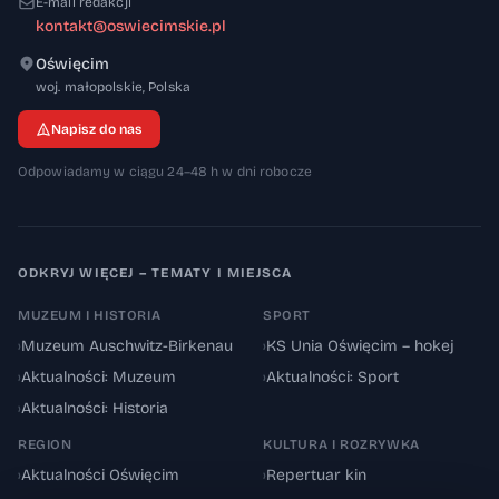
E-mail redakcji
kontakt@oswiecimskie.pl
Oświęcim
32-600
woj. małopolskie
,
Polska
Napisz do nas
Odpowiadamy w ciągu 24–48 h w dni robocze
ODKRYJ WIĘCEJ – TEMATY I MIEJSCA
MUZEUM I HISTORIA
SPORT
›
Muzeum Auschwitz-Birkenau
›
KS Unia Oświęcim – hokej
›
Aktualności: Muzeum
›
Aktualności: Sport
›
Aktualności: Historia
REGION
KULTURA I ROZRYWKA
›
Aktualności Oświęcim
›
Repertuar kin