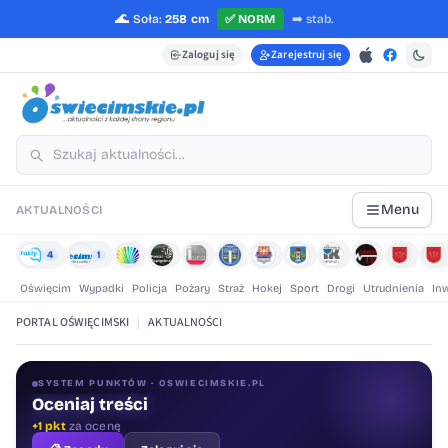
🌊
Soła:
258 cm
✅
NORM
➡️
stab.
Zaloguj się
Zarejestruj się
Menu
AKTUALNOŚCI
4
1
Oświęcim
Wypadki
Policja
Pożary
Straż
Hokej
Sport
Drogi
Utrudnienia
In
PORTAL OŚWIĘCIMSKI
|
AKTUALNOŚCI
SYSTEM PUNKTÓW · OSWIECIMSKIE.PL
Oceniaj treści
+1 pkt
za ocenę