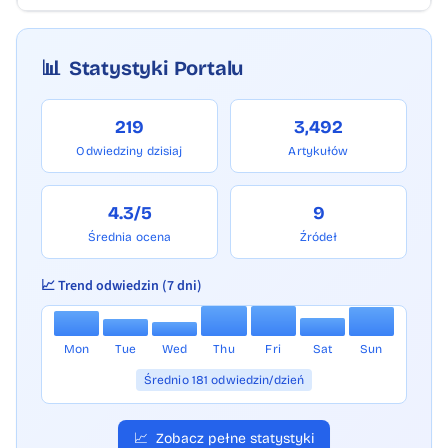
📊
Statystyki Portalu
219
3,492
Odwiedziny dzisiaj
Artykułów
4.3/5
9
Średnia ocena
Źródeł
📈 Trend odwiedzin (7 dni)
Mon
Tue
Wed
Thu
Fri
Sat
Sun
Średnio 181 odwiedzin/dzień
📈
Zobacz pełne statystyki