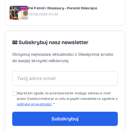
Francji, Kanady, Włoch, Wielkiej Brytanii,
Psi Patrol i Dinozaury - Poranki Dziecięce
Izraela oraz Taiwanu. [mat. prasowe]
09.08.2026 00:30
📧 Subskrybuj nasz newsletter
Otrzymuj najnowsze aktualności z Oświęcimia prosto
do swojej skrzynki odbiorczej.
Wyrażam zgodę na przetwarzanie mojego adresu e-mail
przez Oswiecimskie.pl w celu wysyłki newslettera, zgodnie z
polityką prywatności
. *
Subskrybuj