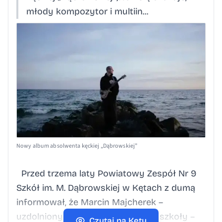
młody kompozytor i multiin...
Nowy album absolwenta kęckiej „Dąbrowskiej”
Przed trzema laty Powiatowy Zespół Nr 9
Szkół im. M. Dąbrowskiej w Kętach z dumą
informował, że Marcin Majcherek –
uzdolniony muzycznie absolwent szkoły –
Czytaj na Kęty