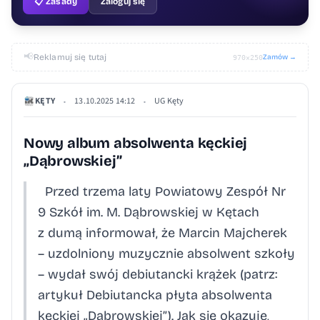
📋 Zasady
Zaloguj się
📢
Reklamuj się tutaj
Zamów →
970×250
KĘTY
13.10.2025 14:12
UG Kęty
•
•
Nowy album absolwenta kęckiej
„Dąbrowskiej”
Przed trzema laty Powiatowy Zespół Nr
9 Szkół im. M. Dąbrowskiej w Kętach
z dumą informował, że Marcin Majcherek
– uzdolniony muzycznie absolwent szkoły
– wydał swój debiutancki krążek (patrz:
artykuł Debiutancka płyta absolwenta
kęckiej „Dąbrowskiej”). Jak się okazuje,