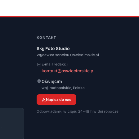
KONTAKT
Sky Foto Studio
Wydawca serwisu Oswiecimskie.pl
E-mail redakcji
kontakt@oswiecimskie.pl
Oświęcim
32-600
woj. małopolskie
,
Polska
Napisz do nas
Odpowiadamy w ciągu 24–48 h w dni robocze
 ·