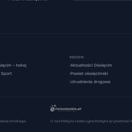
REGION
ięcim – hokej
›
Aktualności Oświęcim
: Sport
›
Powiat oświęcimski
›
Utrudnienia drogowe
oświęcimskiego.
O nas
·
Polityka redakcyjna
·
Polityka prywatności
·