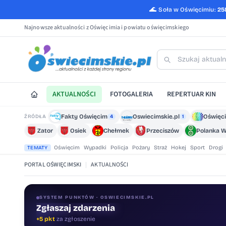
🌊
Soła w Oświęcimiu:
25
Najnowsze aktualności z Oświęcimia i powiatu oświęcimskiego
AKTUALNOŚCI
FOTOGALERIA
REPERTUAR KIN
Fakty Oświęcim
Oswiecimskie.pl
Oświęci
ŹRÓDŁA
4
1
Zator
Osiek
Chełmek
Przeciszów
Polanka W
Oświęcim
Wypadki
Policja
Pożary
Straż
Hokej
Sport
Drogi
TEMATY
PORTAL OŚWIĘCIMSKI
|
AKTUALNOŚCI
SYSTEM PUNKTÓW · OSWIECIMSKIE.PL
Zgłaszaj zdarzenia
Oceniaj treści
+5 pkt
za zgłoszenie
+1 pkt
za ocenę