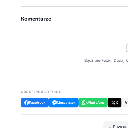
i wspólnego tworzenia fantastycznej atmo
Komentarze
Bądź pierwszy! Dodaj k
UDOSTĘPNIJ ARTYKUŁ
Facebook
Messenger
WhatsApp
X
← Powrót 