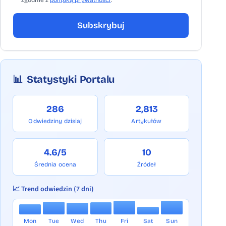
zgodnie z
polityką prywatności
. *
Subskrybuj
📊
Statystyki Portalu
286
2,813
Odwiedziny dzisiaj
Artykułów
4.6/5
10
Średnia ocena
Źródeł
📈 Trend odwiedzin (7 dni)
Mon
Tue
Wed
Thu
Fri
Sat
Sun