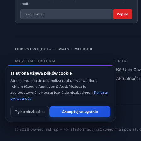
mail.
Zapisz
ODKRYJ WIĘCEJ – TEMATY I MIEJSCA
MUZEUM I HISTORIA
SPORT
›
Muzeum Auschwitz-Birkenau
›
KS Unia Ośw
Ta strona używa plików cookie
›
Aktualności: Muzeum
›
Aktualności
Stosujemy cookie do analizy ruchu i wyświetlania
reklam (Google Analytics & Ads). Możesz je
›
Aktualności: Historia
zaakceptować lub ograniczyć do niezbędnych.
Polityka
prywatności
Tylko niezbędne
Akceptuj wszystkie
Pobierz na iOS
Może później
© 2026 Oswiecimskie.pl – Portal informacyjny Oświęcimia i powiatu 