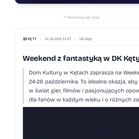
📢
Reklamuj się tutaj
KĘTY
13.10.2025 11:57
UG Kęty
•
•
Weekend z fantastyką w DK Kęt
Dom Kultury w Kętach zaprasza na Weeken
24-26 października. To idealna okazja, ab
w świat gier, filmów i pasjonujących opo
dla fanów w każdym wieku i o różnych zai