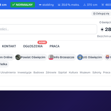
8 cm
✅
NORMALNY
➡️
stabilny
📊 35.6%
maks.
⚠️ 370 cm
🚨 46
Zaloguj się
Oświęc
28
☀️
Bezchmur
NOWE
KONTAKT
OGŁOSZENIA
PRACA
m Online
Powiat Oświęcim
Info Brzeszcze
UG Oświęcim
ielka
Utrudnienia
Inwestycje
Budowa
Zdrowie
Szpital
Kultura
Muzeum
Szkoły
Praca