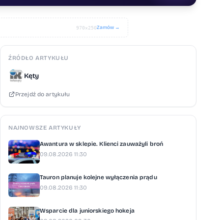
Zamów →
970×250
ŹRÓDŁO ARTYKUŁU
Kęty
Przejdź do artykułu
NAJNOWSZE ARTYKUŁY
Awantura w sklepie. Klienci zauważyli broń
09.08.2026 11:30
Tauron planuje kolejne wyłączenia prądu
09.08.2026 11:30
Wsparcie dla juniorskiego hokeja