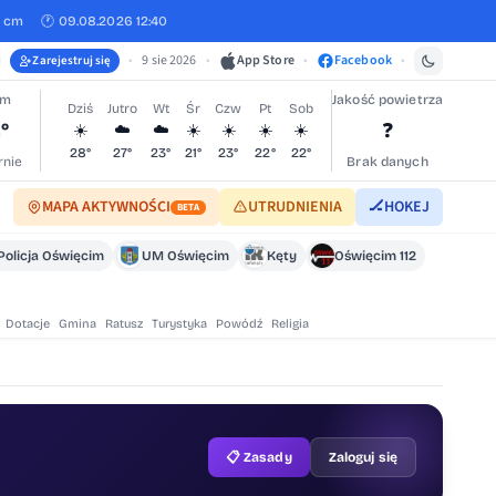
0 cm
🕐 09.08.2026 12:40
•
9 sie 2026
•
App Store
•
Facebook
•
Zarejestruj się
im
Jakość powietrza
Dziś
Jutro
Wt
Śr
Czw
Pt
Sob
°
❓
☀️
☁️
☁️
☀️
☀️
☀️
☀️
28°
27°
23°
21°
23°
22°
22°
nie
Brak danych
MAPA AKTYWNOŚCI
UTRUDNIENIA
🏒
HOKEJ
BETA
Policja Oświęcim
UM Oświęcim
Kęty
Oświęcim 112
Dotacje
Gmina
Ratusz
Turystyka
Powódź
Religia
📋 Zasady
Zaloguj się