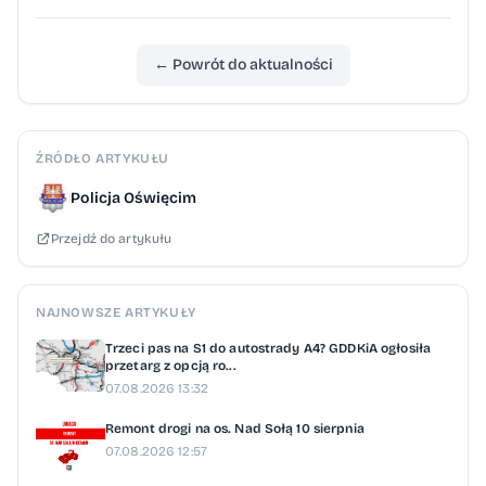
← Powrót do aktualności
ŹRÓDŁO ARTYKUŁU
Policja Oświęcim
Przejdź do artykułu
NAJNOWSZE ARTYKUŁY
Trzeci pas na S1 do autostrady A4? GDDKiA ogłosiła
przetarg z opcją ro...
07.08.2026 13:32
Remont drogi na os. Nad Sołą 10 sierpnia
07.08.2026 12:57