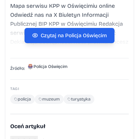
Mapa serwisu KPP w Oświęcimiu online
Odwiedź nas na X Biuletyn Informacji
Publicznej BIP KPP w Oświęcimiu Redakcja
serwisu Kontakt z redakcją Dostępność
Czytaj na Policja Oświęcim
Deklaracja dostępności Nota prawna Chcesz
wykorzystać materiałz serwisu KPP w
Oświęcimiu. Zapoznaj się z zasadami
Policja Oświęcim
Polityka prywatności Inne wersje portalu
Źródło:
wersja tekstowa
TAGI
policja
muzeum
turystyka
Oceń artykuł