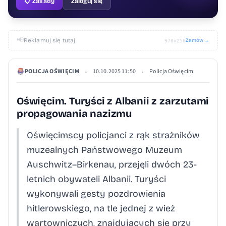
📋 Zasady
Zaloguj się
📢
Reklamuj się tutaj
Zamów →
970×250
POLICJA OŚWIĘCIM
10.10.2025 11:50
Policja Oświęcim
•
•
Oświęcim. Turyści z Albanii z zarzutami
propagowania nazizmu
Oświęcimscy policjanci z rąk strażników
muzealnych Państwowego Muzeum
Auschwitz–Birkenau, przejęli dwóch 23-
letnich obywateli Albanii. Turyści
wykonywali gesty pozdrowienia
hitlerowskiego, na tle jednej z wież
wartowniczych, znajdujących się przy