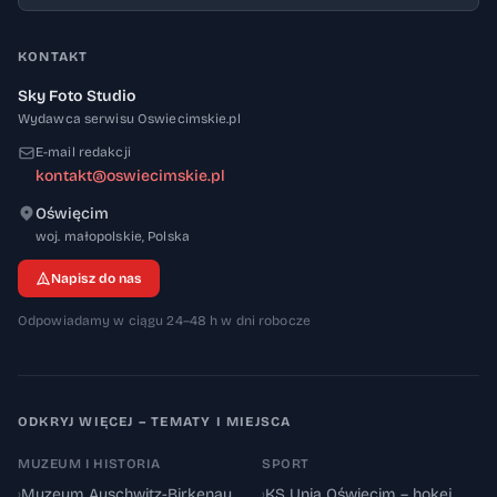
KONTAKT
Sky Foto Studio
Wydawca serwisu Oswiecimskie.pl
E-mail redakcji
kontakt@oswiecimskie.pl
Oświęcim
32-600
woj. małopolskie
,
Polska
Napisz do nas
Odpowiadamy w ciągu 24–48 h w dni robocze
ODKRYJ WIĘCEJ – TEMATY I MIEJSCA
MUZEUM I HISTORIA
SPORT
›
Muzeum Auschwitz-Birkenau
›
KS Unia Oświęcim – hokej