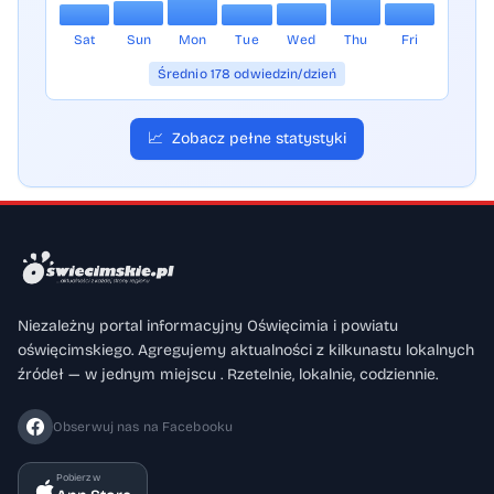
Sat
Sun
Mon
Tue
Wed
Thu
Fri
Średnio 178 odwiedzin/dzień
📈
Zobacz pełne statystyki
Niezależny portal informacyjny Oświęcimia i powiatu
oświęcimskiego. Agregujemy aktualności z kilkunastu lokalnych
źródeł — w jednym miejscu . Rzetelnie, lokalnie, codziennie.
Obserwuj nas na Facebooku
Pobierz w