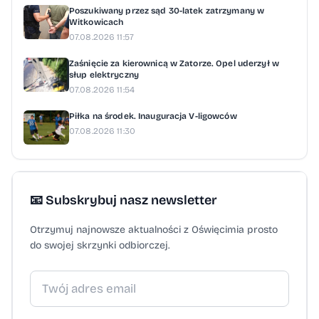
Poszukiwany przez sąd 30-latek zatrzymany w
Witkowicach
07.08.2026 11:57
Zaśnięcie za kierownicą w Zatorze. Opel uderzył w
słup elektryczny
07.08.2026 11:54
Piłka na środek. Inauguracja V-ligowców
07.08.2026 11:30
📧 Subskrybuj nasz newsletter
Otrzymuj najnowsze aktualności z Oświęcimia prosto
do swojej skrzynki odbiorczej.