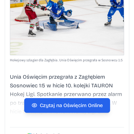
Hokejowy szlagier dla Zagłębia. Unia Oświęcim przegrała w Sosnowcu 1:5
Unia Oświęcim przegrała z Zagłębiem
Sosnowiec 1:5 w hicie 10. kolejki TAURON
Hokej Ligi. Spotkanie przerwano przez alarm
po trafieniu w czujkę przeciwpożarową. W
Czytaj na Oświęcim Online
hicie 10. kolejki TAURON Hokej Ligi Unia
Oświęcim musiała uznać wyższość rywali z
Sosnowca. Biało-niebiescy przegrali z ECB