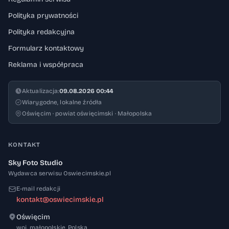
Polityka prywatności
Polityka redakcyjna
Formularz kontaktowy
Reklama i współpraca
Aktualizacja:
09.08.2026 00:44
Wiarygodne, lokalne źródła
Oświęcim · powiat oświęcimski · Małopolska
KONTAKT
Sky Foto Studio
Wydawca serwisu Oswiecimskie.pl
E-mail redakcji
kontakt@oswiecimskie.pl
Oświęcim
32-600
woj. małopolskie
,
Polska