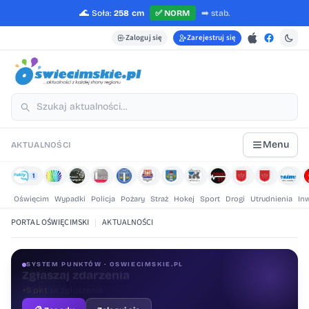
🌊
Soła:
258 cm
✅
NORM
➡️
stab.
Zaloguj się
Zarejestruj się
Menu
AKTUALNOŚCI
1
Oświęcim
Wypadki
Policja
Pożary
Straż
Hokej
Sport
Drogi
Utrudnienia
In
PORTAL OŚWIĘCIMSKI
|
AKTUALNOŚCI
SYSTEM PUNKTÓW · OSWIECIMSKIE.PL
Oceniaj treści
+1 pkt
za ocenę