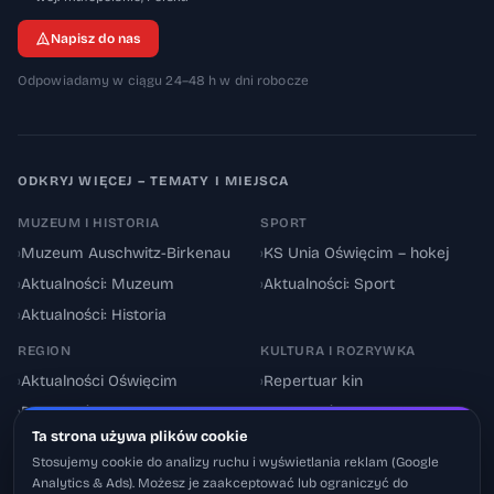
Napisz do nas
Odpowiadamy w ciągu 24–48 h w dni robocze
ODKRYJ WIĘCEJ – TEMATY I MIEJSCA
MUZEUM I HISTORIA
SPORT
›
Muzeum Auschwitz-Birkenau
›
KS Unia Oświęcim – hokej
›
Aktualności: Muzeum
›
Aktualności: Sport
›
Aktualności: Historia
REGION
KULTURA I ROZRYWKA
›
Aktualności Oświęcim
›
Repertuar kin
›
Powiat oświęcimski
›
Aktualności: Kultura
Ta strona używa plików cookie
›
Utrudnienia drogowe
›
Events & Wydarzenia
Stosujemy cookie do analizy ruchu i wyświetlania reklam (Google
Analytics & Ads). Możesz je zaakceptować lub ograniczyć do