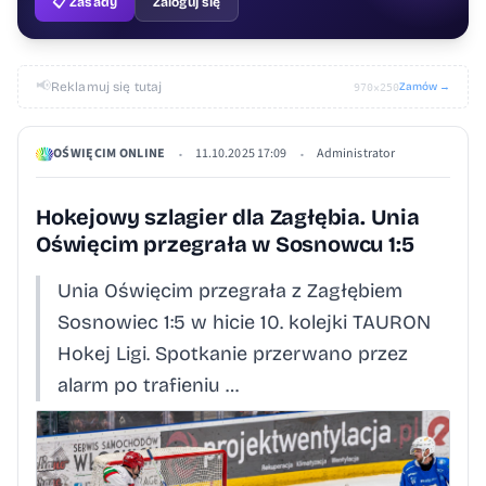
📋 Zasady
Zaloguj się
📢
Reklamuj się tutaj
Zamów →
970×250
OŚWIĘCIM ONLINE
11.10.2025 17:09
Administrator
•
•
Hokejowy szlagier dla Zagłębia. Unia
Oświęcim przegrała w Sosnowcu 1:5
Unia Oświęcim przegrała z Zagłębiem
Sosnowiec 1:5 w hicie 10. kolejki TAURON
Hokej Ligi. Spotkanie przerwano przez
alarm po trafieniu …