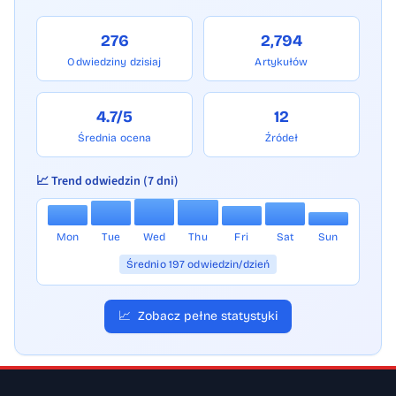
Kaláber Źródło: Unia Oświęcim Autorem
276
2,794
fotografii jest Jarosław Fiedor.
Odwiedziny dzisiaj
Artykułów
4.7/5
12
Średnia ocena
Źródeł
📈 Trend odwiedzin (7 dni)
Mon
Tue
Wed
Thu
Fri
Sat
Sun
Średnio 197 odwiedzin/dzień
📈
Zobacz pełne statystyki