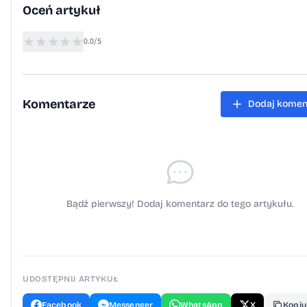
Oceń artykuł
★
★
★
★
★
0.0/5
Komentarze
Dodaj komen
Bądź pierwszy! Dodaj komentarz do tego artykułu.
UDOSTĘPNIJ ARTYKUŁ
Facebook
Messenger
WhatsApp
X
Kopiuj