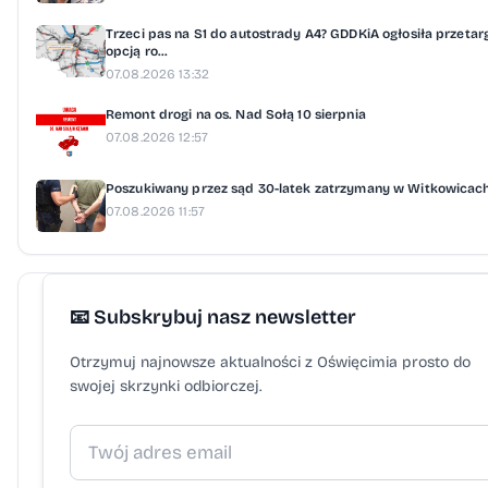
Trzeci pas na S1 do autostrady A4? GDDKiA ogłosiła przetar
opcją ro...
07.08.2026 13:32
Remont drogi na os. Nad Sołą 10 sierpnia
07.08.2026 12:57
Poszukiwany przez sąd 30-latek zatrzymany w Witkowicac
07.08.2026 11:57
📧 Subskrybuj nasz newsletter
Otrzymuj najnowsze aktualności z Oświęcimia prosto do
swojej skrzynki odbiorczej.