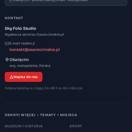
Oświęcim · powiat oświęcimski · Małopolska
KONTAKT
Sky Foto Studio
Wydawca serwisu Oswiecimskie.pl
E-mail redakcji
kontakt@oswiecimskie.pl
Oświęcim
32-600
woj. małopolskie
,
Polska
Napisz do nas
Odpowiadamy w ciągu 24–48 h w dni robocze
ODKRYJ WIĘCEJ – TEMATY I MIEJSCA
MUZEUM I HISTORIA
SPORT