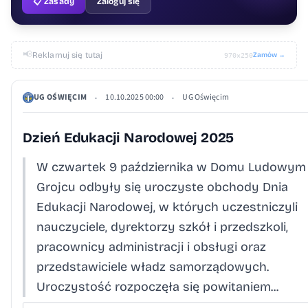
📋 Zasady
Zaloguj się
📢
Reklamuj się tutaj
Zamów →
970×250
UG OŚWIĘCIM
10.10.2025 00:00
UG Oświęcim
•
•
Dzień Edukacji Narodowej 2025
W czwartek 9 października w Domu Ludowym
Grojcu odbyły się uroczyste obchody Dnia
Edukacji Narodowej, w których uczestniczyli
nauczyciele, dyrektorzy szkół i przedszkoli,
pracownicy administracji i obsługi oraz
przedstawiciele władz samorządowych.
Uroczystość rozpoczęła się powitaniem...