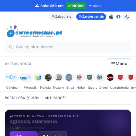
🌊
Soła:
259 cm
✅
NORM
➡️
stab.
Zaloguj się
Zarejestruj się
Menu
AKTUALNOŚCI
1
1
Oświęcim
Wypadki
Policja
Pożary
Straż
Hokej
Sport
Drogi
Utrudnienia
In
PORTAL OŚWIĘCIMSKI
|
AKTUALNOŚCI
SYSTEM PUNKTÓW · OSWIECIMSKIE.PL
Oceniaj treści
+1 pkt
za ocenę