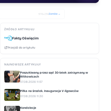
Zamów →
970×250
ŹRÓDŁO ARTYKUŁU
Fakty Oświęcim
Przejdź do artykułu
NAJNOWSZE ARTYKUŁY
Poszukiwany przez sąd 30-latek zatrzymany w
Witkowicach
07.08.2026 11:57
Piłka na środek. Inauguracja V-ligowców
07.08.2026 11:30
Kondolecje