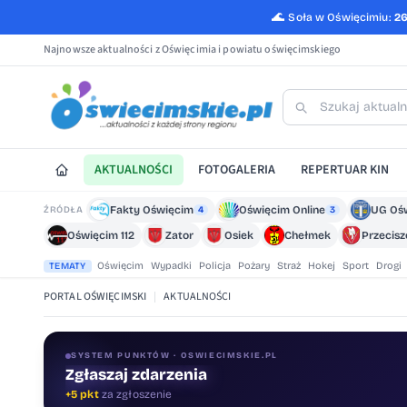
🌊
Soła w Oświęcimiu:
2
Najnowsze aktualności z Oświęcimia i powiatu oświęcimskiego
AKTUALNOŚCI
FOTOGALERIA
REPERTUAR KIN
Fakty Oświęcim
Oświęcim Online
UG Oś
ŹRÓDŁA
4
3
Oświęcim 112
Zator
Osiek
Chełmek
Przecis
Oświęcim
Wypadki
Policja
Pożary
Straż
Hokej
Sport
Drogi
TEMATY
PORTAL OŚWIĘCIMSKI
|
AKTUALNOŚCI
SYSTEM PUNKTÓW · OSWIECIMSKIE.PL
Oceniaj treści
+1 pkt
za ocenę