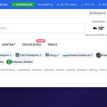
66 cm
✅
NORMALNY
➡️
stabilny
📊 36.7%
maks.
⚠️ 370 cm
🚨 46
Zaloguj się
Oświęcim
18°
☁️
Zachmurzenie 
NOWE
KONTAKT
OGŁOSZENIA
PRACA
więcim
UM Oświęcim
Kęty
Oswiecimskie.pl
Pow
1
1
1
1
zów
Polanka Wielka
Utrudnienia
Inwestycje
Budowa
Zdrowie
Szpital
Kultura
Muzeum
Szkoły
Praca