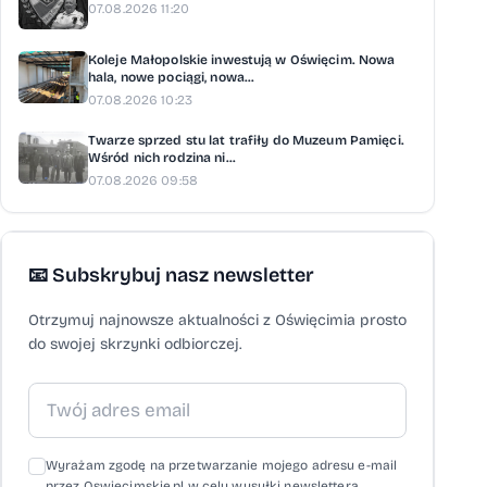
07.08.2026 11:20
Koleje Małopolskie inwestują w Oświęcim. Nowa
hala, nowe pociągi, nowa...
07.08.2026 10:23
Twarze sprzed stu lat trafiły do Muzeum Pamięci.
Wśród nich rodzina ni...
07.08.2026 09:58
📧 Subskrybuj nasz newsletter
Otrzymuj najnowsze aktualności z Oświęcimia prosto
do swojej skrzynki odbiorczej.
Wyrażam zgodę na przetwarzanie mojego adresu e-mail
przez Oswiecimskie.pl w celu wysyłki newslettera,