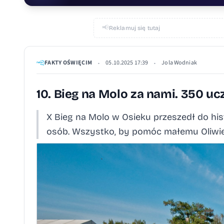
📢
Reklamuj się tutaj
FAKTY OŚWIĘCIM
05.10.2025 17:39
Jola Wodniak
•
•
10. Bieg na Molo za nami. 350 u
X Bieg na Molo w Osieku przeszedł do his
osób. Wszystko, by pomóc małemu Oliwie