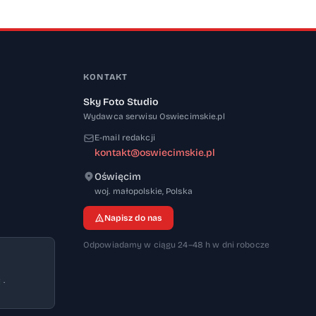
KONTAKT
Sky Foto Studio
Wydawca serwisu Oswiecimskie.pl
E-mail redakcji
kontakt@oswiecimskie.pl
Oświęcim
32-600
woj. małopolskie
,
Polska
Napisz do nas
Odpowiadamy w ciągu 24–48 h w dni robocze
 ·