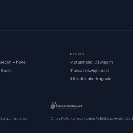
REGION
ięcim – hokej
›
Aktualności Oświęcim
: Sport
›
Powiat oświęcimski
›
Utrudnienia drogowe
oświęcimskiego.
O nas
·
Polityka redakcyjna
·
Polityka prywatności
·