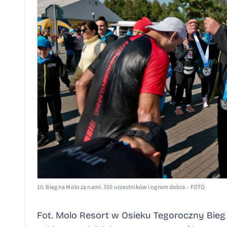
10. Bieg na Molo za nami. 350 uczestników i ogrom dobra – FOTO
Fot. Molo Resort w Osieku Tegoroczny Bieg