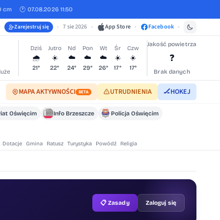
0 cm
🕐 07.08.2026 11:50
•
7 sie 2026
•
App Store
•
Facebook
•
Zarejestruj się
Jakość powietrza
Dziś
Jutro
Nd
Pon
Wt
Śr
Czw
❓
🌧️
☀️
☁️
☁️
☁️
☀️
☀️
21°
22°
24°
29°
26°
17°
17°
duże
Brak danych
MAPA AKTYWNOŚCI
UTRUDNIENIA
🏒
HOKEJ
BETA
iat Oświęcim
Info Brzeszcze
Policja Oświęcim
Dotacje
Gmina
Ratusz
Turystyka
Powódź
Religia
📋 Zasady
Zaloguj się