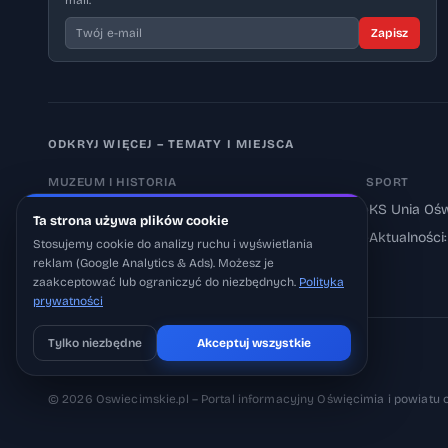
mail.
Zapisz
ODKRYJ WIĘCEJ – TEMATY I MIEJSCA
MUZEUM I HISTORIA
SPORT
›
Muzeum Auschwitz-Birkenau
›
KS Unia Ośw
Ta strona używa plików cookie
›
Aktualności: Muzeum
›
Aktualności
Stosujemy cookie do analizy ruchu i wyświetlania
reklam (Google Analytics & Ads). Możesz je
›
Aktualności: Historia
zaakceptować lub ograniczyć do niezbędnych.
Polityka
prywatności
Tylko niezbędne
Akceptuj wszystkie
Pobierz na iOS
Może później
© 2026 Oswiecimskie.pl – Portal informacyjny Oświęcimia i powiatu 