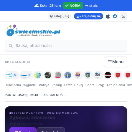
🌊
Soła:
271 cm
✅
NORM
➡️
stab.
Zaloguj się
Zarejestruj się
Menu
AKTUALNOŚCI
3
1
Oświęcim
Wypadki
Policja
Pożary
Straż
Hokej
Sport
Drogi
Utrudnienia
In
PORTAL OŚWIĘCIMSKI
|
AKTUALNOŚCI
SYSTEM PUNKTÓW · OSWIECIMSKIE.PL
Oceniaj treści
+1 pkt
za ocenę