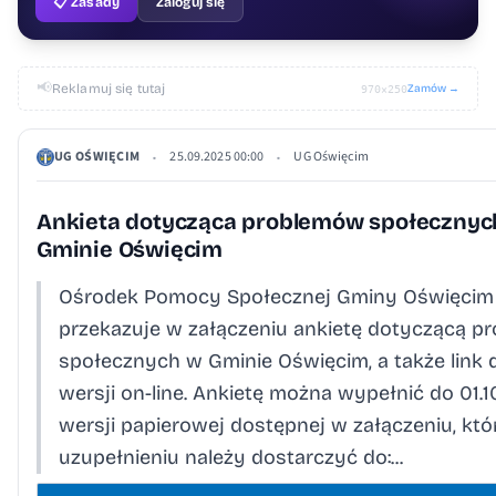
📋 Zasady
Zaloguj się
📢
Reklamuj się tutaj
Zamów →
970×250
UG OŚWIĘCIM
25.09.2025 00:00
UG Oświęcim
•
•
Ankieta dotycząca problemów społecznyc
Gminie Oświęcim
Ośrodek Pomocy Społecznej Gminy Oświęcim
przekazuje w załączeniu ankietę dotyczącą 
społecznych w Gminie Oświęcim, a także link d
wersji on-line. Ankietę można wypełnić do 01.1
wersji papierowej dostępnej w załączeniu, któ
uzupełnieniu należy dostarczyć do:...