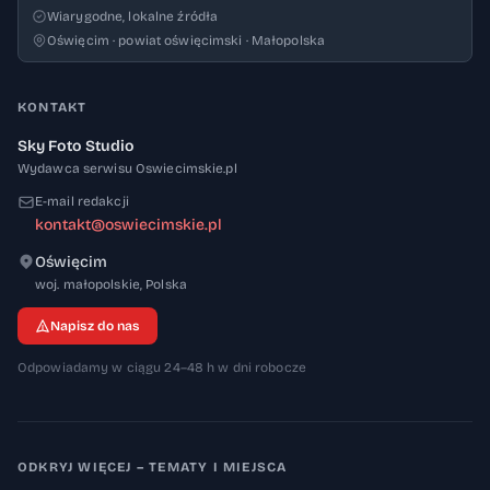
Wiarygodne, lokalne źródła
Oświęcim · powiat oświęcimski · Małopolska
KONTAKT
Sky Foto Studio
Wydawca serwisu Oswiecimskie.pl
E-mail redakcji
kontakt@oswiecimskie.pl
Oświęcim
32-600
woj. małopolskie
,
Polska
Napisz do nas
Odpowiadamy w ciągu 24–48 h w dni robocze
ODKRYJ WIĘCEJ – TEMATY I MIEJSCA