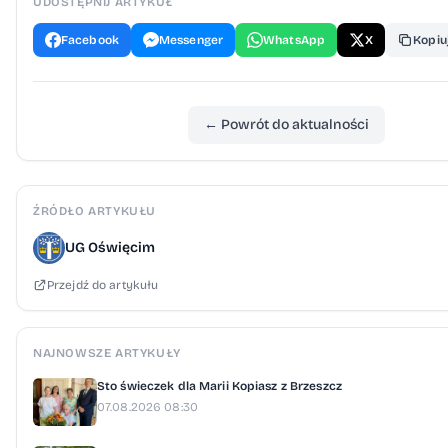
UDOSTĘPNIJ ARTYKUŁ
Facebook
Messenger
WhatsApp
X
Kopiuj
← Powrót do aktualności
ŹRÓDŁO ARTYKUŁU
UG Oświęcim
Przejdź do artykułu
NAJNOWSZE ARTYKUŁY
Sto świeczek dla Marii Kopiasz z Brzeszcz
07.08.2026 08:30