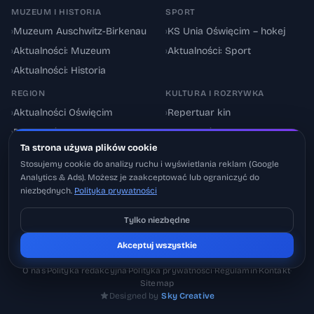
MUZEUM I HISTORIA
SPORT
›
Muzeum Auschwitz-Birkenau
›
KS Unia Oświęcim – hokej
›
Aktualności: Muzeum
›
Aktualności: Sport
›
Aktualności: Historia
REGION
KULTURA I ROZRYWKA
›
Aktualności Oświęcim
›
Repertuar kin
›
Powiat oświęcimski
›
Aktualności: Kultura
Ta strona używa plików cookie
›
Utrudnienia drogowe
›
Events & Wydarzenia
Stosujemy cookie do analizy ruchu i wyświetlania reklam (Google
Analytics & Ads). Możesz je zaakceptować lub ograniczyć do
niezbędnych.
Polityka prywatności
Tylko niezbędne
Pobierz na iOS
© 2026 Oswiecimskie.pl – Portal informacyjny Oświęcimia i powiatu
Akceptuj wszystkie
Może później
oświęcimskiego.
O nas
·
Polityka redakcyjna
·
Polityka prywatności
·
Regulamin
·
Kontakt
·
Sitemap
Designed by
Sky Creative