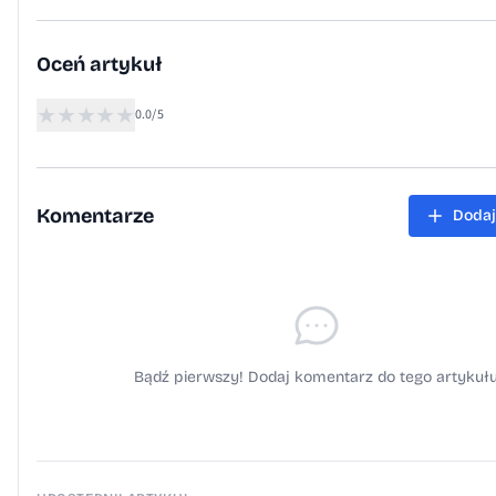
Oceń artykuł
★
★
★
★
★
0.0/5
Komentarze
Dodaj
Bądź pierwszy! Dodaj komentarz do tego artykułu