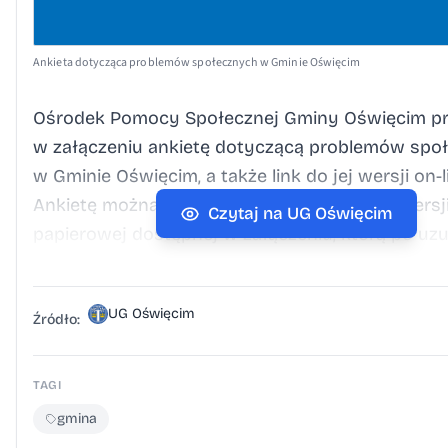
Ankieta dotycząca problemów społecznych w Gminie Oświęcim
Ośrodek Pomocy Społecznej Gminy Oświęcim pr
w załączeniu ankietę dotyczącą problemów spo
w Gminie Oświęcim, a także link do jej wersji on-l
Ankietę można wypełnić do 01.10.2025 r. w wersj
Czytaj na UG Oświęcim
papierowej dostępnej w załączeniu, którą po uzu
należy dostarczyć do: Ośrodka Pomocy Społeczn
ul. Beskidzka 100, Urzędu Gminy Oświęcim ul. Z
UG Oświęcim
lub w wersji on- line pod linkiem
Źródło:
https://docs.google.com/forms/d/e/1FAIpQLSdm
TnXU71wG7qEu2huo2IE4MQ5BxwpB-XISiYjw/view
TAGI
usp=dialog Wersja w formacie edytowalnym zna
gmina
w załączniku.