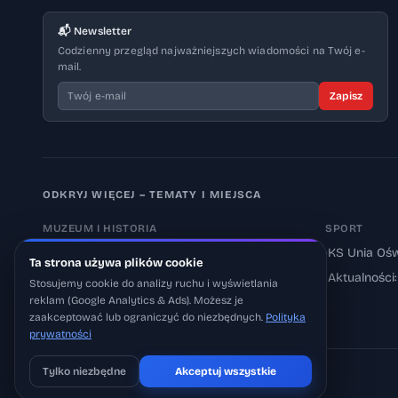
📬 Newsletter
Codzienny przegląd najważniejszych wiadomości na Twój e-
mail.
Zapisz
ODKRYJ WIĘCEJ – TEMATY I MIEJSCA
MUZEUM I HISTORIA
SPORT
›
Muzeum Auschwitz-Birkenau
›
KS Unia Ośw
Ta strona używa plików cookie
›
Aktualności: Muzeum
›
Aktualności
Stosujemy cookie do analizy ruchu i wyświetlania
reklam (Google Analytics & Ads). Możesz je
›
Aktualności: Historia
zaakceptować lub ograniczyć do niezbędnych.
Polityka
prywatności
Tylko niezbędne
Akceptuj wszystkie
Pobierz na iOS
Może później