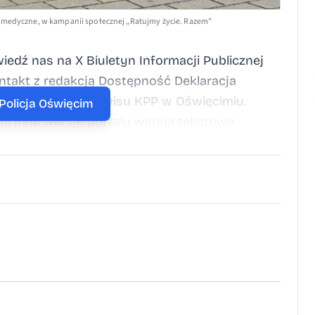
wo medyczne, w kampanii społecznej „Ratujmy życie. Razem"
dź nas na X Biuletyn Informacji Publicznej
takt z redakcją Dostępność Deklaracja
ać materiałz serwisu KPP w Oświęcimiu.
 Policja Oświęcim
ci Inne wersje portalu wersja tekstowa