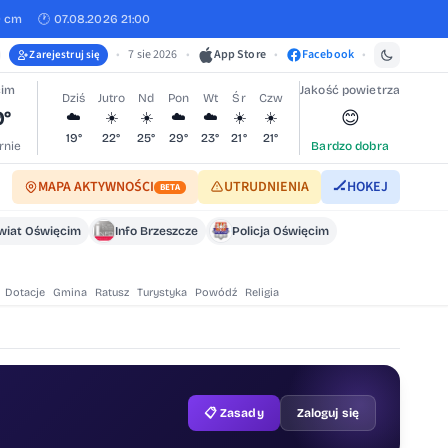
0 cm
🕐 07.08.2026 21:00
•
7 sie 2026
•
App Store
•
Facebook
•
Zarejestruj się
cim
Jakość powietrza
Dziś
Jutro
Nd
Pon
Wt
Śr
Czw
9°
😊
☁️
☀️
☀️
☁️
☁️
☀️
☀️
19°
22°
25°
29°
23°
21°
21°
rnie
Bardzo dobra
MAPA AKTYWNOŚCI
UTRUDNIENIA
🏒
HOKEJ
BETA
wiat Oświęcim
Info Brzeszcze
Policja Oświęcim
Dotacje
Gmina
Ratusz
Turystyka
Powódź
Religia
📋 Zasady
Zaloguj się