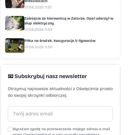
Witkowicach
07.08.2026 11:57
Zaśnięcie za kierownicą w Zatorze. Opel uderzył w
słup elektryczny
07.08.2026 11:54
Piłka na środek. Inauguracja V-ligowców
07.08.2026 11:30
📧 Subskrybuj nasz newsletter
Otrzymuj najnowsze aktualności z Oświęcimia prosto
do swojej skrzynki odbiorczej.
Wyrażam zgodę na przetwarzanie mojego adresu e-mail
przez Oswiecimskie.pl w celu wysyłki newslettera,