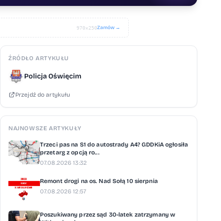
Zamów →
970×250
ŹRÓDŁO ARTYKUŁU
Policja Oświęcim
Przejdź do artykułu
NAJNOWSZE ARTYKUŁY
Trzeci pas na S1 do autostrady A4? GDDKiA ogłosiła
przetarg z opcją ro...
07.08.2026 13:32
Remont drogi na os. Nad Sołą 10 sierpnia
07.08.2026 12:57
Poszukiwany przez sąd 30-latek zatrzymany w