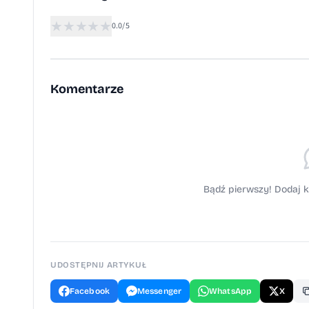
★
★
★
★
★
0.0/5
Komentarze
Bądź pierwszy! Dodaj k
UDOSTĘPNIJ ARTYKUŁ
Facebook
Messenger
WhatsApp
X