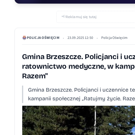
📢
Reklamuj się tutaj
POLICJA OŚWIĘCIM
23.09.2025 12:50
Policja Oświęcim
•
•
Gmina Brzeszcze. Policjanci i uc
ratownictwo medyczne, w kampan
Razem"
Gmina Brzeszcze. Policjanci i uczennice 
kampanii społecznej „Ratujmy życie. Raz