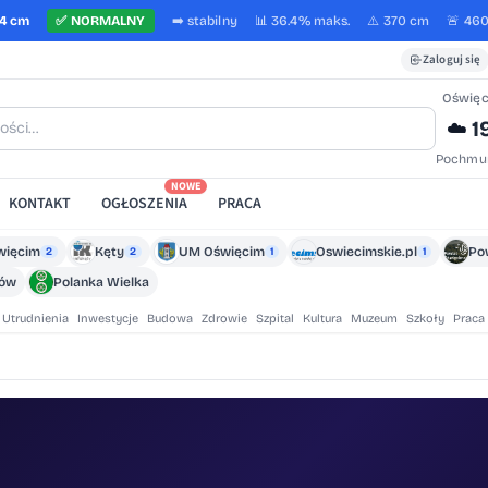
4 cm
✅
NORMALNY
➡️
stabilny
📊 36.4%
maks.
⚠️ 370 cm
🚨 46
Zaloguj się
Oświę
1
☁️
Pochmu
NOWE
KONTAKT
OGŁOSZENIA
PRACA
więcim
Kęty
UM Oświęcim
Oswiecimskie.pl
Po
2
2
1
1
zów
Polanka Wielka
Utrudnienia
Inwestycje
Budowa
Zdrowie
Szpital
Kultura
Muzeum
Szkoły
Praca