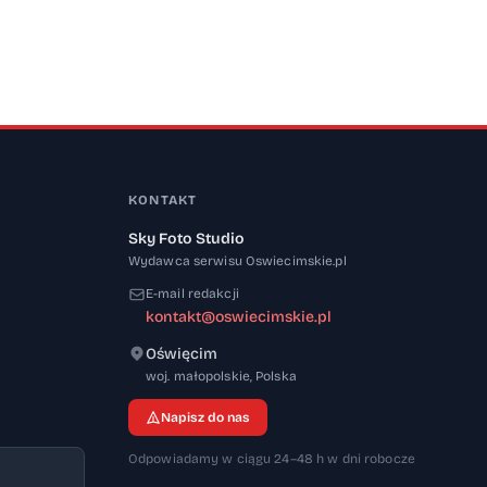
KONTAKT
Sky Foto Studio
Wydawca serwisu Oswiecimskie.pl
E-mail redakcji
kontakt@oswiecimskie.pl
Oświęcim
32-600
woj. małopolskie
,
Polska
Napisz do nas
Odpowiadamy w ciągu 24–48 h w dni robocze