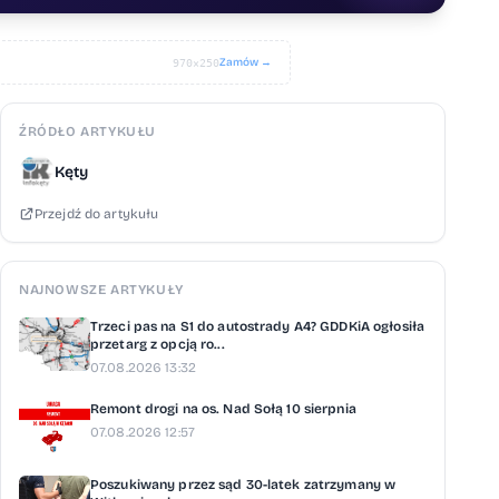
Zamów →
970×250
ŹRÓDŁO ARTYKUŁU
Kęty
Przejdź do artykułu
NAJNOWSZE ARTYKUŁY
Trzeci pas na S1 do autostrady A4? GDDKiA ogłosiła
przetarg z opcją ro...
07.08.2026 13:32
Remont drogi na os. Nad Sołą 10 sierpnia
07.08.2026 12:57
Poszukiwany przez sąd 30-latek zatrzymany w