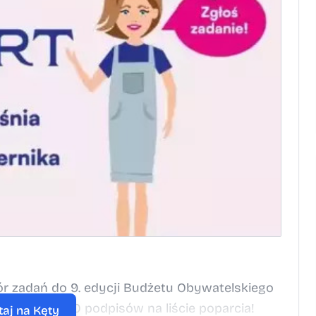
ór zadań do 9. edycji Budżetu Obywatelskiego
ysł oraz 30 podpisów na liście poparcia!
taj na Kęty