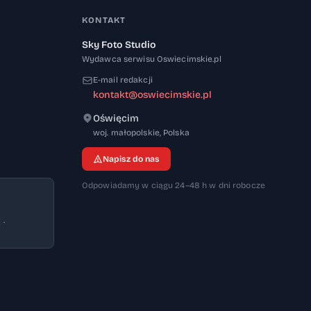
KONTAKT
Sky Foto Studio
Wydawca serwisu Oswiecimskie.pl
E-mail redakcji
kontakt@oswiecimskie.pl
Oświęcim
32-600
woj. małopolskie
,
Polska
Napisz do nas
Odpowiadamy w ciągu 24–48 h w dni robocze
 ·