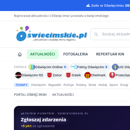
🌊
Soła w Oświęcimiu:
26
Najnowsze aktualności z Oświęcimia i powiatu oświęcimskiego
AKTUALNOŚCI
FOTOGALERIA
REPERTUAR KIN
Oświęcim Online
Fakty Oświęcim
UG Oś
ŹRÓDŁA
5
4
Oświęcim 112
Zator
Osiek
Chełmek
Przecis
Oświęcim
Wypadki
Policja
Pożary
Straż
Hokej
Sport
Drogi
TEMATY
PORTAL OŚWIĘCIMSKI
|
AKTUALNOŚCI
SYSTEM PUNKTÓW · OSWIECIMSKIE.PL
Zgłaszaj zdarzenia
+5 pkt
za zgłoszenie