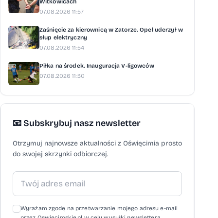
Witkowicach
07.08.2026 11:57
Zaśnięcie za kierownicą w Zatorze. Opel uderzył w
słup elektryczny
07.08.2026 11:54
Piłka na środek. Inauguracja V-ligowców
07.08.2026 11:30
📧 Subskrybuj nasz newsletter
Otrzymuj najnowsze aktualności z Oświęcimia prosto
do swojej skrzynki odbiorczej.
Wyrażam zgodę na przetwarzanie mojego adresu e-mail
przez Oswiecimskie.pl w celu wysyłki newslettera,