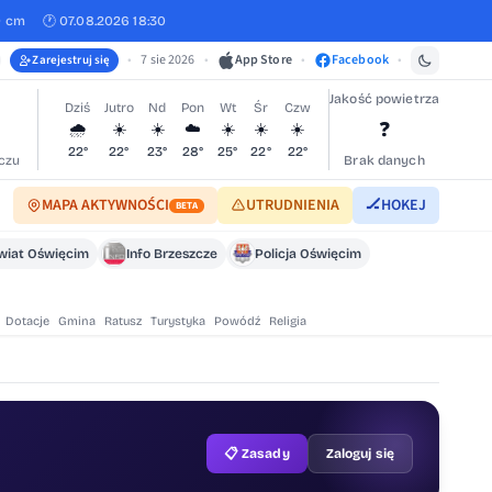
0 cm
🕐 07.08.2026 18:30
•
7 sie 2026
•
App Store
•
Facebook
•
Zarejestruj się
Jakość powietrza
Dziś
Jutro
Nd
Pon
Wt
Śr
Czw
❓
🌧️
☀️
☀️
☁️
☀️
☀️
☀️
22°
22°
23°
28°
25°
22°
22°
czu
Brak danych
MAPA AKTYWNOŚCI
UTRUDNIENIA
🏒
HOKEJ
BETA
wiat Oświęcim
Info Brzeszcze
Policja Oświęcim
Dotacje
Gmina
Ratusz
Turystyka
Powódź
Religia
📋 Zasady
Zaloguj się