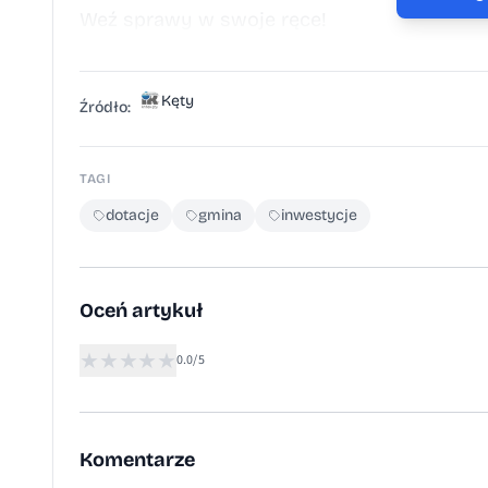
Weź sprawy w swoje ręce!​
Kęty
Źródło:
TAGI
dotacje
gmina
inwestycje
Oceń artykuł
★
★
★
★
★
0.0/5
Komentarze