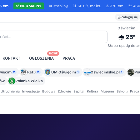
5 cm
✅
NORMALNY
➡️
stabilny
📊 36.6%
maks.
⚠️ 370 cm
🚨 46
Zaloguj się
Oświęcim
25°
🌧️
Słabe opady desz
NOWE
KONTAKT
OGŁOSZENIA
PRACA
więcim
Kęty
UM Oświęcim
Oswiecimskie.pl
Po
2
2
1
1
zów
Polanka Wielka
Utrudnienia
Inwestycje
Budowa
Zdrowie
Szpital
Kultura
Muzeum
Szkoły
Praca