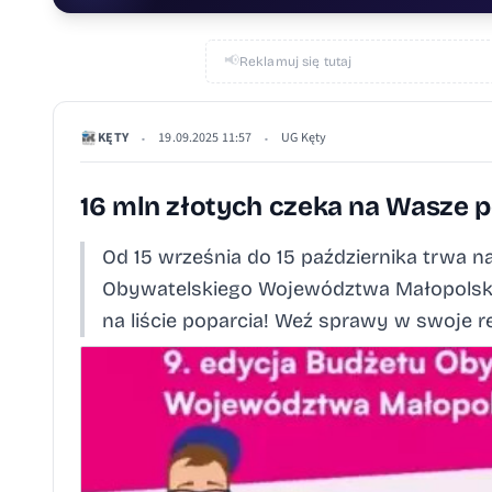
📢
Reklamuj się tutaj
KĘTY
19.09.2025 11:57
UG Kęty
•
•
16 mln złotych czeka na Wasze 
Od 15 września do 15 października trwa n
Obywatelskiego Województwa Małopolsk
na liście poparcia! Weź sprawy w swoje rę