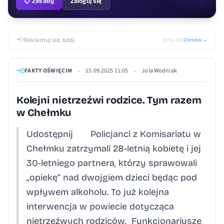
📋 Zasady
Zaloguj się
📢
Reklamuj się tutaj
Zamów →
970×250
FAKTY OŚWIĘCIM
15.09.2025 11:05
Jola Wodniak
•
•
Kolejni nietrzeźwi rodzice. Tym razem
w Chełmku
Udostępnij Policjanci z Komisariatu w
Chełmku zatrzymali 28-letnią kobietę i jej
30-letniego partnera, którzy sprawowali
„opiekę” nad dwojgiem dzieci będąc pod
wpływem alkoholu. To już kolejna
interwencja w powiecie dotycząca
nietrzeźwych rodziców. Funkcjonariusze