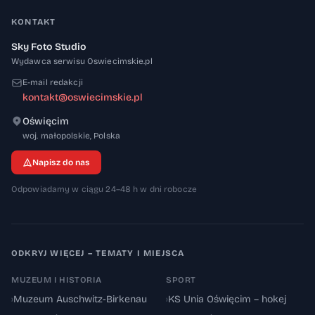
KONTAKT
Sky Foto Studio
Wydawca serwisu Oswiecimskie.pl
E-mail redakcji
kontakt@oswiecimskie.pl
Oświęcim
32-600
woj. małopolskie
,
Polska
Napisz do nas
Odpowiadamy w ciągu 24–48 h w dni robocze
ODKRYJ WIĘCEJ – TEMATY I MIEJSCA
MUZEUM I HISTORIA
SPORT
›
Muzeum Auschwitz-Birkenau
›
KS Unia Oświęcim – hokej