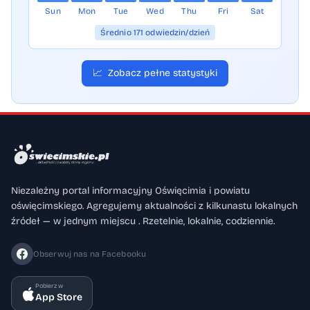
Sun
Mon
Tue
Wed
Thu
Fri
Sat
Średnio 171 odwiedzin/dzień
📈
Zobacz pełne statystyki
Niezależny portal informacyjny Oświęcimia i powiatu
oświęcimskiego. Agregujemy aktualności z kilkunastu lokalnych
źródeł — w jednym miejscu . Rzetelnie, lokalnie, codziennie.
Obserwuj nas na Facebooku
Pobierz w
App Store