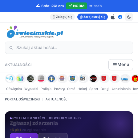
🌊
Soła:
261 cm
✅
NORM
➡️
stab.
Zaloguj się
Zarejestruj się
Menu
AKTUALNOŚCI
Oświęcim
Wypadki
Policja
Pożary
Straż
Hokej
Sport
Drogi
Utrudnienia
In
PORTAL OŚWIĘCIMSKI
|
AKTUALNOŚCI
SYSTEM PUNKTÓW · OSWIECIMSKIE.PL
Oceniaj treści
+1 pkt
za ocenę