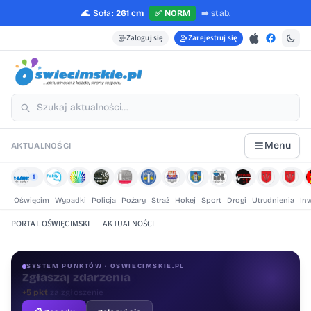
🌊
Soła:
261 cm
✅
NORM
➡️
stab.
Zaloguj się
Zarejestruj się
Menu
AKTUALNOŚCI
1
Oświęcim
Wypadki
Policja
Pożary
Straż
Hokej
Sport
Drogi
Utrudnienia
In
PORTAL OŚWIĘCIMSKI
|
AKTUALNOŚCI
SYSTEM PUNKTÓW · OSWIECIMSKIE.PL
Oceniaj treści
+1 pkt
za ocenę