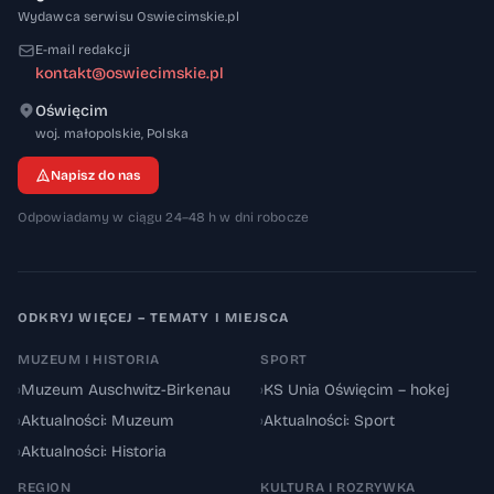
Wydawca serwisu Oswiecimskie.pl
E-mail redakcji
kontakt@oswiecimskie.pl
Oświęcim
32-600
woj. małopolskie
,
Polska
Napisz do nas
Odpowiadamy w ciągu 24–48 h w dni robocze
ODKRYJ WIĘCEJ – TEMATY I MIEJSCA
MUZEUM I HISTORIA
SPORT
›
Muzeum Auschwitz-Birkenau
›
KS Unia Oświęcim – hokej
›
Aktualności: Muzeum
›
Aktualności: Sport
›
Aktualności: Historia
REGION
KULTURA I ROZRYWKA