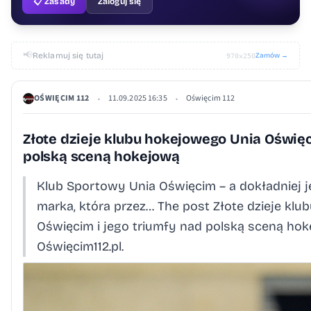
📋 Zasady
Zaloguj się
📢
Reklamuj się tutaj
Zamów →
970×250
OŚWIĘCIM 112
11.09.2025 16:35
Oświęcim 112
•
•
Złote dzieje klubu hokejowego Unia Oświęc
polską sceną hokejową
Klub Sportowy Unia Oświęcim – a dokładniej j
marka, która przez… The post Złote dzieje kl
Oświęcim i jego triumfy nad polską sceną hok
Oświęcim112.pl.