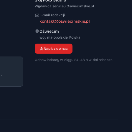
Sky Foto Studio
Wydawca serwisu Oswiecimskie.pl
E-mail redakcji
kontakt@oswiecimskie.pl
Oświęcim
32-600
woj. małopolskie
,
Polska
Napisz do nas
Odpowiadamy w ciągu 24–48 h w dni robocze
 ·