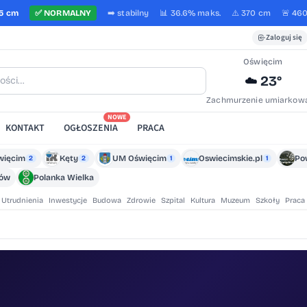
5 cm
✅
NORMALNY
➡️
stabilny
📊 36.6%
maks.
⚠️ 370 cm
🚨 46
Zaloguj się
Oświęcim
23°
☁️
Zachmurzenie umiarkow
NOWE
KONTAKT
OGŁOSZENIA
PRACA
więcim
Kęty
UM Oświęcim
Oswiecimskie.pl
Po
2
2
1
1
zów
Polanka Wielka
Utrudnienia
Inwestycje
Budowa
Zdrowie
Szpital
Kultura
Muzeum
Szkoły
Praca