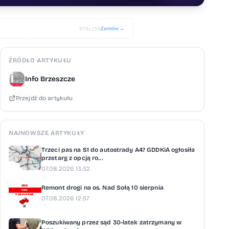
Zamów →
970×250
ŹRÓDŁO ARTYKUŁU
Info Brzeszcze
Przejdź do artykułu
NAJNOWSZE ARTYKUŁY
Trzeci pas na S1 do autostrady A4? GDDKiA ogłosiła
przetarg z opcją ro...
07.08.2026 13:32
Remont drogi na os. Nad Sołą 10 sierpnia
07.08.2026 12:57
Poszukiwany przez sąd 30-latek zatrzymany w