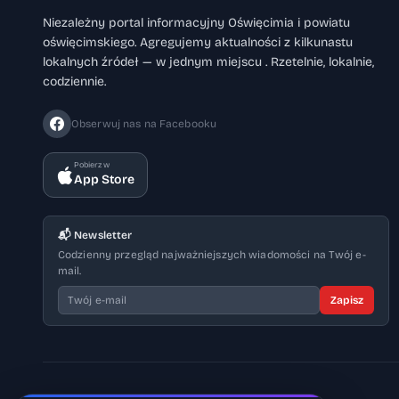
każdej wymianie klocków sprawdzić również
Niezależny portal informacyjny Oświęcimia i powiatu
oświęcimskiego. Agregujemy aktualności z kilkunastu
równolegle. Tarcza hamulcowa to element, 
lokalnych źródeł — w jednym miejscu . Rzetelnie, lokalnie,
objawów zużycia i wybór odpowiedniego mod
codziennie.
się nie tylko ceną, ale także jakością i do
pewność, że układ hamulcowy będzie działał
Obserwuj nas na Facebooku
Pobierz w
App Store
📬 Newsletter
Codzienny przegląd najważniejszych wiadomości na Twój e-
mail.
Zapisz