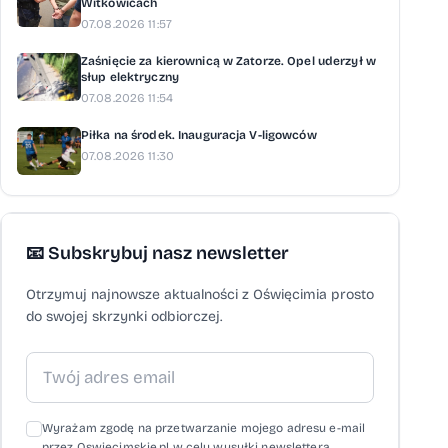
Witkowicach
07.08.2026 11:57
Zaśnięcie za kierownicą w Zatorze. Opel uderzył w
słup elektryczny
07.08.2026 11:54
Piłka na środek. Inauguracja V-ligowców
07.08.2026 11:30
📧 Subskrybuj nasz newsletter
Otrzymuj najnowsze aktualności z Oświęcimia prosto
do swojej skrzynki odbiorczej.
Wyrażam zgodę na przetwarzanie mojego adresu e-mail
przez Oswiecimskie.pl w celu wysyłki newslettera,