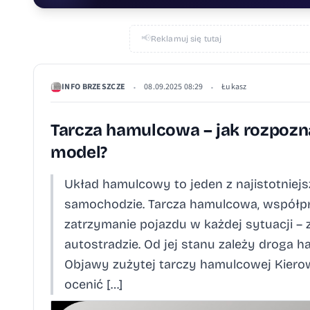
📢
Reklamuj się tutaj
INFO BRZESZCZE
08.09.2025 08:29
Łukasz
•
•
Tarcza hamulcowa – jak rozpozna
model?
Układ hamulcowy to jeden z najistotnie
samochodzie. Tarcza hamulcowa, współpr
zatrzymanie pojazdu w każdej sytuacji – 
autostradzie. Od jej stanu zależy droga h
Objawy zużytej tarczy hamulcowej Kierow
ocenić […]