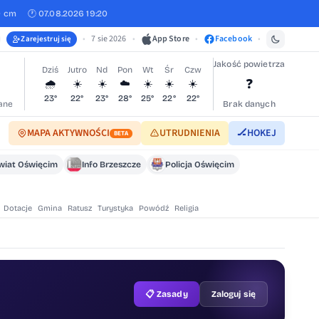
0 cm
🕐 07.08.2026 19:20
•
7 sie 2026
•
App Store
•
Facebook
•
Zarejestruj się
Jakość powietrza
Dziś
Jutro
Nd
Pon
Wt
Śr
Czw
❓
🌧️
☀️
☀️
☁️
☀️
☀️
☀️
23°
22°
23°
28°
25°
22°
22°
ane
Brak danych
MAPA AKTYWNOŚCI
UTRUDNIENIA
🏒
HOKEJ
BETA
wiat Oświęcim
Info Brzeszcze
Policja Oświęcim
Dotacje
Gmina
Ratusz
Turystyka
Powódź
Religia
📋 Zasady
Zaloguj się