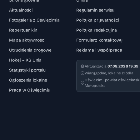
Strona główna
O nas
 stan tarcz – często te elementy zużywają się
Aktualności
Regulamin serwisu
którego nie można bagatelizować. Rozpoznanie
Fotogaleria z Oświęcimia
Polityka prywatności
elu to klucz do bezpiecznej jazdy. Kierując
Repertuar kin
Polityka redakcyjna
pasowaniem do pojazdu, kierowca zyskuje
Mapa aktywności
Formularz kontaktowy
 skutecznie w każdej sytuacji.
Utrudnienia drogowe
Reklama i współpraca
Hokej – KS Unia
Aktualizacja:
07.08.2026 19:35
Statystyki portalu
Wiarygodne, lokalne źródła
Ogłoszenia lokalne
Oświęcim · powiat oświęcimski
Małopolska
Praca w Oświęcimiu