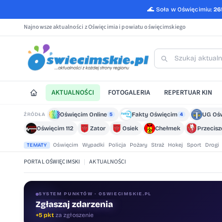
🌊
Soła w Oświęcimiu:
26
Najnowsze aktualności z Oświęcimia i powiatu oświęcimskiego
AKTUALNOŚCI
FOTOGALERIA
REPERTUAR KIN
Oświęcim Online
Fakty Oświęcim
UG Oś
ŹRÓDŁA
5
4
Oświęcim 112
Zator
Osiek
Chełmek
Przecis
Oświęcim
Wypadki
Policja
Pożary
Straż
Hokej
Sport
Drogi
TEMATY
PORTAL OŚWIĘCIMSKI
|
AKTUALNOŚCI
SYSTEM PUNKTÓW · OSWIECIMSKIE.PL
Zgłaszaj zdarzenia
Oceniaj treści
+5 pkt
za zgłoszenie
+1 pkt
za ocenę